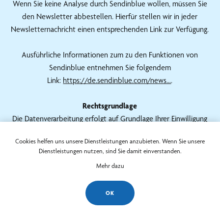
Wenn Sie keine Analyse durch Sendinblue wollen, müssen Sie
den Newsletter abbestellen. Hierfür stellen wir in jeder
Newsletternachricht einen entsprechenden Link zur Verfügung.
Ausführliche Informationen zum zu den Funktionen von
Sendinblue entnehmen Sie folgendem
Link:
https://de.sendinblue.com/news...
.
Rechtsgrundlage
Die Datenverarbeitung erfolgt auf Grundlage Ihrer Einwilligung
(Art. 6 Abs. 1 lit. a DSGVO). Sie können diese Einwilligung
Cookies helfen uns unsere Dienstleistungen anzubieten. Wenn Sie unsere
jederzeit widerrufen. Die Rechtmäßigkeit der bereits erfolgten
Dienstleistungen nutzen, sind Sie damit einverstanden.
Datenverarbeitungsvorgänge bleibt vom Widerruf unberührt.
Mehr dazu
Speicherdauer
OK
Die von Ihnen zum Zwecke des Newsletter-Bezugs bei uns
hinterlegten Daten werden von uns bis zu Ihrer Austragung aus