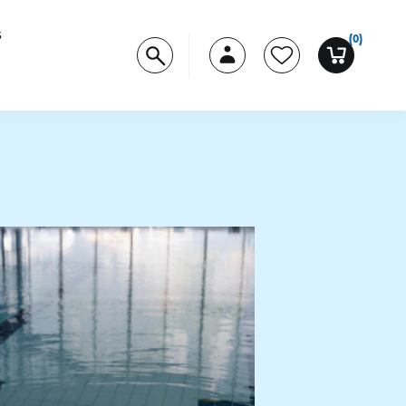
s
(0)