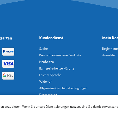
Kundendienst
Mein Ko
gsarten
Suche
Registrieru
Kürzlich angesehene Produkte
Anmelden
Neuheiten
Barrierefreiheitserklärung
Leichte Sprache
Widerruf
Allgemeine Geschäftsbedingungen
Datenschutz
Impressum
gen anzubieten. Wenn Sie unsere Dienstleistungen nutzen, sind Sie damit einverstan
Powered by
n-tree