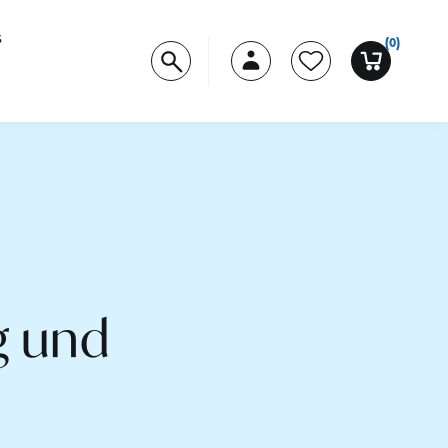
s
(0)
g und