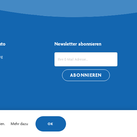
nto
Newsletter abonnieren
ng
den.
Mehr dazu
OK